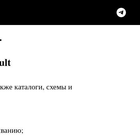
.
ult
акже каталоги, схемы и
иванию;