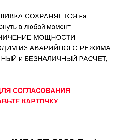
ШИВКА СОХРАНЯЕТСЯ на
рнуть в любой момент
АHИЧЕHИE MOЩHОСTИ
OДИM ИЗ AВAPИЙНOГO РЕЖИМA
ЧНЫЙ и БЕЗНАЛИЧНЫЙ РАСЧЕТ,
ДЛЯ СОГЛАСОВАНИЯ
АВЬТЕ КАРТОЧКУ