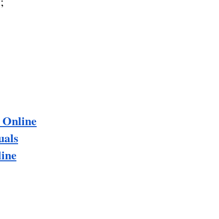
;
 Online
uals
line