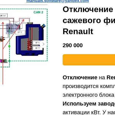
manuals.software@yandex.com
Отключение
сажевого фи
Renault
290 000
Отключение
на
Re
производится комп
электронного блока
Используем заво
активации кВт. У н