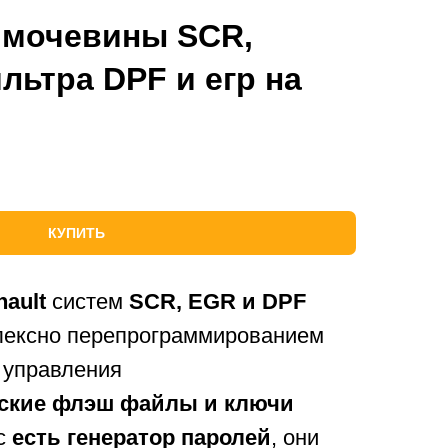
 мочевины SCR,
льтра DPF и егр на
КУПИТЬ
nault
систем
SCR, EGR и DPF
лексно перепрограммированием
 управления
дские флэш файлы и ключи
ас
есть генератор паролей
, они