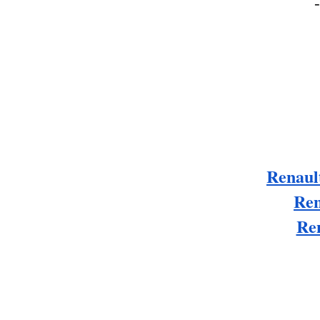
Renaul
Ren
Ren