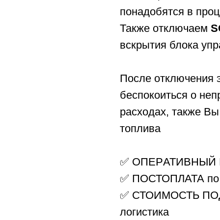
понадобятся в про
Также отключаем
S
вскрытия блока уп
После отключения э
беспокоиться о не
расходах, также Вы
топлива
✅ OПEPАТИВНЫЙ 
✅ ПОСТОПЛАТА по
✅ СТОИМОСТЬ ПОД 
логистика